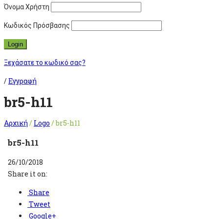
Όνομα Χρήστη
Κωδικός Πρόσβασης
Ξεχάσατε το κωδικό σας?
/
Εγγραφή
br5-h11
Αρχική
/
Logo
/
br5-h11
br5-h11
26/10/2018
Share it on:
Share
Tweet
Google+