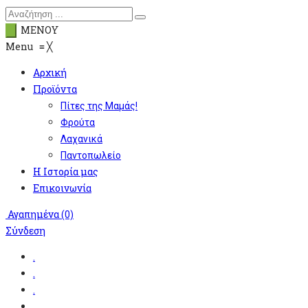
ΜΕΝΟΥ
Menu
≡
╳
Αρχική
Προϊόντα
Πίτες της Μαμάς!
Φρούτα
Λαχανικά
Παντοπωλείο
Η Ιστορία μας
Επικοινωνία
Αγαπημένα
(0)
Σύνδεση
.
.
.
.