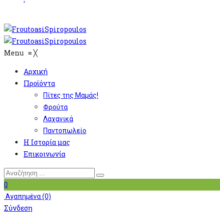
Menu
≡
╳
Αρχική
Προϊόντα
Πίτες της Μαμάς!
Φρούτα
Λαχανικά
Παντοπωλείο
Η Ιστορία μας
Επικοινωνία
0
Αγαπημένα
(0)
Σύνδεση