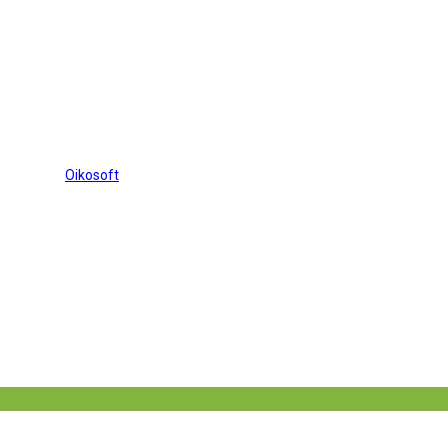
τήριξη της
Oikosoft