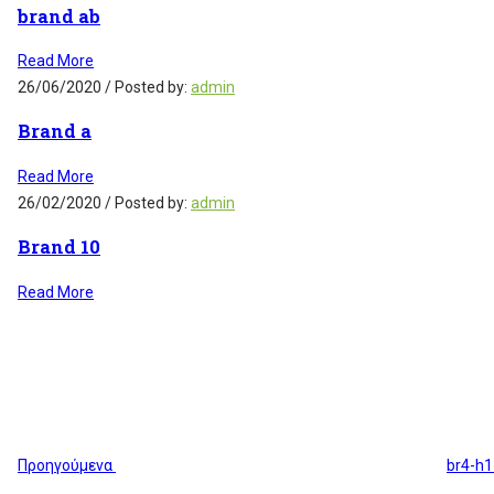
brand ab
Read More
26/06/2020
/
Posted by:
admin
Brand a
Read More
26/02/2020
/
Posted by:
admin
Brand 10
Read More
Πλοήγηση
Previous
άρθρων
Post
Προηγούμενα
br4-h1
Next