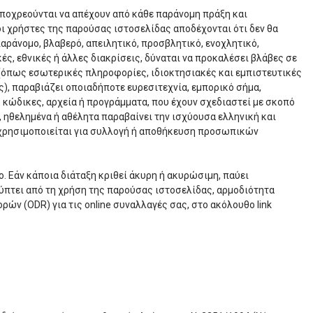
υποχρεούνται να απέχουν από κάθε παράνομη πράξη και
ι χρήστες της παρούσας ιστοσελίδας αποδέχονται ότι δεν θα
αράνομο, βλαβερό, απειλητικό, προσβλητικό, ενοχλητικό,
ς, εθνικές ή άλλες διακρίσεις, δύναται να προκαλέσει βλάβες σε
ς (όπως εσωτερικές πληροφορίες, ιδιοκτησιακές και εμπιστευτικές
 παραβιάζει οποιαδήποτε ευρεσιτεχνία, εμπορικό σήμα,
 κώδικες, αρχεία ή προγράμματα, που έχουν σχεδιαστεί με σκοπό
 ηθελημένα ή αθέλητα παραβαίνει την ισχύουσα ελληνική και
ο χρησιμοποιείται για συλλογή ή αποθήκευση προσωπικών
. Εάν κάποια διάταξη κριθεί άκυρη ή ακυρώσιμη, παύει
ακύπτει από τη χρήση της παρούσας ιστοσελίδας, αρμοδιότητα
ν (ODR) για τις online συναλλαγές σας, στο ακόλουθο link