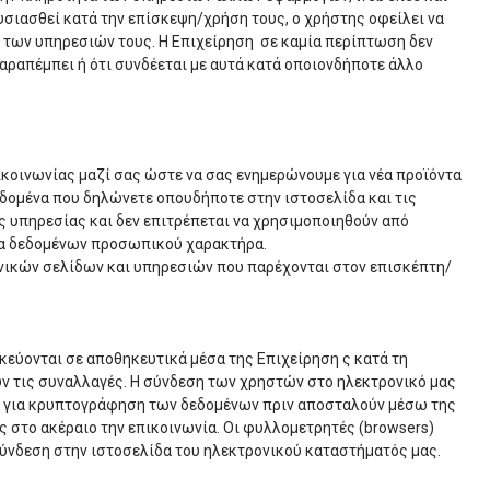
σιασθεί κατά την επίσκεψη/χρήση τους, ο χρήστης οφείλει να
χή των υπηρεσιών τους. Η Επιχείρηση σε καμία περίπτωση δεν
παραπέμπει ή ότι συνδέεται με αυτά κατά οποιονδήποτε άλλο
πικοινωνίας μαζί σας ώστε να σας ενημερώνουμε για νέα προϊόντα
δεδομένα που δηλώνετε οπουδήποτε στην ιστοσελίδα και τις
ς υπηρεσίας και δεν επιτρέπεται να χρησιμοποιηθούν από
σία δεδομένων προσωπικού χαρακτήρα.
ονικών σελίδων και υπηρεσιών που παρέχονται στον επισκέπτη/
κεύονται σε αποθηκευτικά μέσα της Επιχείρηση ς κατά τη
 τις συναλλαγές. Η σύνδεση των χρηστών στο ηλεκτρονικό μας
ειδί για κρυπτογράφηση των δεδομένων πριν αποσταλούν μέσω της
ς στο ακέραιο την επικοινωνία. Οι φυλλομετρητές (browsers)
ν σύνδεση στην ιστοσελίδα του ηλεκτρονικού καταστήματός μας.