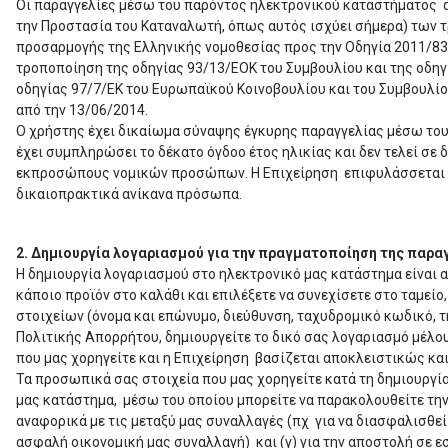
Οι παραγγελίες μέσω του παρόντος ηλεκτρονικού καταστήματος α
την Προστασία του Καταναλωτή, όπως αυτός ισχύει σήμερα) των τ
προσαρμογής της Ελληνικής νομοθεσίας προς την Οδηγία 2011/83
τροποποίηση της οδηγίας 93/13/ΕΟΚ του Συμβουλίου και της οδηγ
οδηγίας 97/7/ΕΚ του Ευρωπαϊκού Κοινοβουλίου και του Συμβουλίο
από την 13/06/2014.
Ο χρήστης έχει δικαίωμα σύναψης έγκυρης παραγγελίας μέσω του
έχει συμπληρώσει το δέκατο όγδοο έτος ηλικίας και δεν τελεί 
εκπροσώπους νομικών προσώπων. Η Επιχείρηση επιφυλάσσεται το
δικαιοπρακτικά ανίκανα πρόσωπα.
2. Δημιουργία λογαριασμού για την πραγματοποίηση της παρα
Η δημιουργία λογαριασμού στο ηλεκτρονικό μας κατάστημα είναι α
κάποιο προϊόν στο καλάθι και επιλέξετε να συνεχίσετε στο ταμε
στοιχείων (όνομα και επώνυμο, διεύθυνση, ταχυδρομικό κωδικό,
Πολιτικής Απορρήτου, δημιουργείτε το δικό σας λογαριασμό μέλου
που μας χορηγείτε και η Επιχείρηση βασίζεται αποκλειστικώς κα
Τα προσωπικά σας στοιχεία που μας χορηγείτε κατά τη δημιουργία
μας κατάστημα, μέσω του οποίου μπορείτε να παρακολουθείτε την
αναφορικά με τις μεταξύ μας συναλλαγές (πχ για να διασφαλισθεί
ασφαλή οικονομική μας συναλλαγή) και (γ) για την αποστολή σε ε