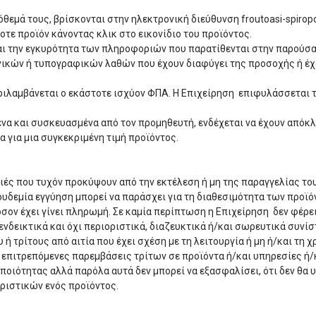
όθεμά τους, βρίσκονται στην ηλεκτρονική διεύθυνση froutoasi-spirop
τε προϊόν κάνοντας κλικ στο εικονίδιο του προϊόντος.
αι την εγκυρότητα των πληροφοριών που παρατίθενται στην παρούσα 
χνικών ή τυπογραφικών λαθών που έχουν διαφύγει της προσοχής ή έ
ιλαμβάνεται ο εκάστοτε ισχύον ΦΠΑ. Η Επιχείρηση επιφυλάσσεται τ
μένα και συσκευασμένα από τον προμηθευτή, ενδέχεται να έχουν από
 για μια συγκεκριμένη τιμή προϊόντος.
ιές που τυχόν προκύψουν από την εκτέλεση ή μη της παραγγελίας τ
υδεμία εγγύηση μπορεί να παράσχει για τη διαθεσιμότητα των προϊ
ον έχει γίνει πληρωμή. Σε καμία περίπτωση η Επιχείρηση δεν φέρει 
α ενδεικτικά και όχι περιοριστικά, διαζευκτικά ή/και σωρευτικά συν
 ή τρίτους από αιτία που έχει σχέση με τη λειτουργία ή μη ή/και τη
η επιτρεπόμενες παρεμβάσεις τρίτων σε προϊόντα ή/και υπηρεσίες ή
ιότητας αλλά παρόλα αυτά δεν μπορεί να εξασφαλίσει, ότι δεν θα 
ριστικών ενός προϊόντος.