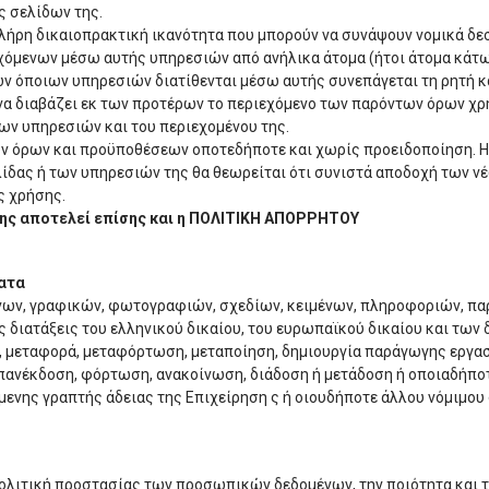
ς σελίδων της.
πλήρη δικαιοπρακτική ικανότητα που μπορούν να συνάψουν νομικά δ
χόμενων μέσω αυτής υπηρεσιών από ανήλικα άτομα (ήτοι άτομα κάτω
των όποιων υπηρεσιών διατίθενται μέσω αυτής συνεπάγεται τη ρητή
 να διαβάζει εκ των προτέρων το περιεχόμενο των παρόντων όρων χ
των υπηρεσιών και του περιεχομένου της.
ν όρων και προϋποθέσεων οποτεδήποτε και χωρίς προειδοποίηση. Η
ίδας ή των υπηρεσιών της θα θεωρείται ότι συνιστά αποδοχή των νέ
ς χρήσης.
ης αποτελεί επίσης και η ΠΟΛΙΤΙΚΗ ΑΠΟΡΡΗΤΟΥ
ματα
όνων, γραφικών, φωτογραφιών, σχεδίων, κειμένων, πληροφοριών, π
ές διατάξεις του ελληνικού δικαίου, του ευρωπαϊκού δικαίου και τ
, μεταφορά, μεταφόρτωση, μεταποίηση, δημιουργία παράγωγης εργασ
πανέκδοση, φόρτωση, ανακοίνωση, διάδοση ή μετάδοση ή οποιαδήποτ
μενης γραπτής άδειας της Επιχείρηση ς ή οιουδήποτε άλλου νόμιμο
ν πολιτική προστασίας των προσωπικών δεδομένων, την ποιότητα και