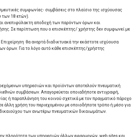
εσμευτικές συμφωνίες- συμβάσεις στο πλαίσιο της ισχύουσας
 των 18 ετών).
 και ανεπιφύλακτη αποδοχή των παρόντων όρων και
ρήσης. Σε περίπτωση που ο επισκέπτης/ χρήστης δεν συμφωνεί με
 Επιχείρηση θα αναρτά διαδικτυακά την εκάστοτε ισχύουσα
ων όρων. Για το λόγο αυτό κάθε επισκέπτης/χρήστης
αρεχόμενων υπηρεσιών και προϊόντων αποτελούν πνευματική
ων διεθνών συμβάσεων. Απαγορεύεται οποιαδήποτε αντιγραφή,
ίας ή παραπλάνηση του κοινού σχετικά με τον πραγματικό πάροχο
ε άλλη χρήση του περιεχομένου με οποιοδήποτε τρόπο ή μέσο για
υ δικαιούχου των ανωτέρω πνευματικών δικαιωμάτων.
 την πληρότητα των υπηρεσιών άλλων εφαρμογών, web sites και