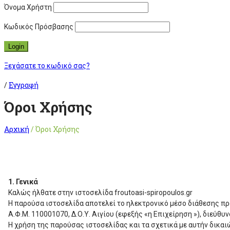
Όνομα Χρήστη
Κωδικός Πρόσβασης
Ξεχάσατε το κωδικό σας?
/
Εγγραφή
Όροι Χρήσης
Αρχική
/
Όροι Χρήσης
1. Γενικά
Καλώς ήλθατε στην ιστοσελίδα froutoasi-spiropoulos.gr
Η παρούσα ιστοσελίδα αποτελεί το ηλεκτρονικό μέσο διάθεσης 
Α.Φ.Μ. 110001070, Δ.Ο.Υ. Αιγίου (εφεξής «η Επιχείρηση »), διεύ
Η χρήση της παρούσας ιστοσελίδας και τα σχετικά με αυτήν δικα