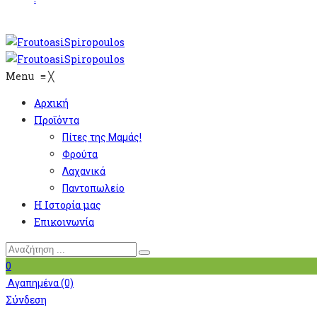
Menu
≡
╳
Αρχική
Προϊόντα
Πίτες της Μαμάς!
Φρούτα
Λαχανικά
Παντοπωλείο
Η Ιστορία μας
Επικοινωνία
0
Αγαπημένα
(0)
Σύνδεση