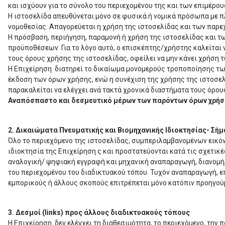
και ισχύουν για το σύνολο του περιεχομένου της και των επιμέρου
Η ιστοσελίδα απευθύνεται μόνο σε φυσικά ή νομικά πρόσωπα με 
νομοθεσίας. Απαγορεύεται η χρήση της ιστοσελίδας και των παρε
Η πρόσβαση, περιήγηση, παραμονή ή χρήση της ιστοσελίδας και 
προϋποθέσεων. Για το λόγο αυτό, ο επισκέπτης/χρήστης καλείται
τους όρους χρήσης της ιστοσελίδας, οφείλει να μην κάνει χρήση 
Η Επιχείρηση διατηρεί το δικαίωμα μονομερούς τροποποίησης τω
έκδοση των όρων χρήσης, ενώ η συνέχιση της χρήσης της ιστοσελ
παρακαλείται να ελέγχει ανά τακτά χρονικά διαστήματα τους όρου
Αναπόσπαστο και δεσμευτικό μέρων των παρόντων όρων χρήσ
2. Δικαιώματα Πνευματικής και Βιομηχανικής Ιδιοκτησίας- Σή
Όλο το περιεχόμενο της ιστοσελίδας, συμπεριλαμβανομένων εικ
ιδιοκτησία της Επιχείρηση ς και προστατεύονται κατά τις σχετικ
αναλογική/ ψηφιακή εγγραφή και μηχανική αναπαραγωγή, διανομή
του περιεχομένου του διαδικτυακού τόπου. Τυχόν αναπαραγωγή, ε
εμπορικούς ή άλλους σκοπούς επιτρέπεται μόνο κατόπιν προηγού
3. Δεσμοί (links) προς άλλους διαδικτυακούς τόπους
H Επιχείρηση δεν ελέγχει τη διαθεσιμότητα, το περιεχόμενο, τη