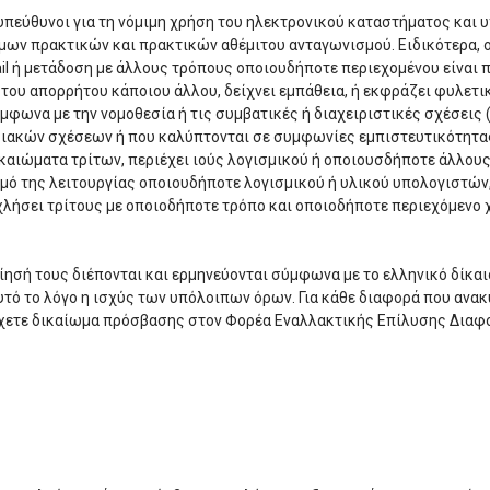
 υπεύθυνοι για τη νόμιμη χρήση του ηλεκτρονικού καταστήματος και 
ων πρακτικών και πρακτικών αθέμιτου ανταγωνισμού. Ειδικότερα, ο
l ή μετάδοση με άλλους τρόπους οποιουδήποτε περιεχομένου είναι π
του απορρήτου κάποιου άλλου, δείχνει εμπάθεια, ή εκφράζει φυλετικέ
ύμφωνα με την νομοθεσία ή τις συμβατικές ή διαχειριστικές σχέσει
ακών σχέσεων ή που καλύπτονται σε συμφωνίες εμπιστευτικότητας),
καιώματα τρίτων, περιέχει ιούς λογισμικού ή οποιουσδήποτε άλλους
μό της λειτουργίας οποιουδήποτε λογισμικού ή υλικού υπολογιστών,
οχλήσει τρίτους με οποιοδήποτε τρόπο και οποιοδήποτε περιεχόμεν
ησή τους διέπονται και ερμηνεύονται σύμφωνα με το ελληνικό δίκαιο
 αυτό το λόγο η ισχύς των υπόλοιπων όρων. Για κάθε διαφορά που αν
έχετε δικαίωμα πρόσβασης στον Φορέα Εναλλακτικής Επίλυσης Διαφορώ