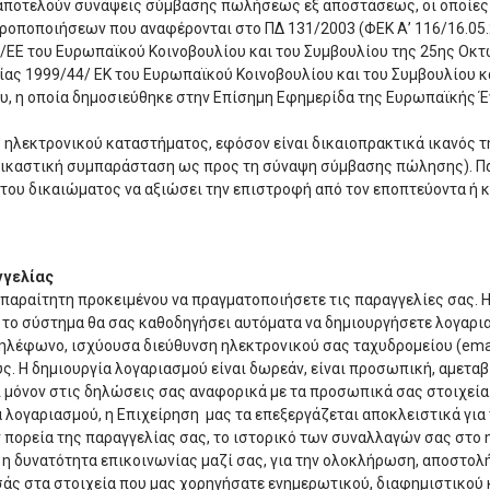
ποτελούν συνάψεις σύμβασης πωλήσεως εξ αποστάσεως, οι οποίες δι
ροποποιήσεων που αναφέρονται στο ΠΔ 131/2003 (ΦΕΚ Α’ 116/16.05.
/ΕΕ του Ευρωπαϊκού Κοινοβουλίου και του Συμβουλίου της 25ης Οκτ
ίας 1999/44/ ΕΚ του Ευρωπαϊκού Κοινοβουλίου και του Συμβουλίου κ
υ, η οποία δημοσιεύθηκε στην Επίσημη Εφημερίδα της Ευρωπαϊκής Έν
 ηλεκτρονικού καταστήματος, εφόσον είναι δικαιοπρακτικά ικανός τ
σε δικαστική συμπαράσταση ως προς τη σύναψη σύμβασης πώλησης). 
υ δικαιώματος να αξιώσει την επιστροφή από τον εποπτεύοντα ή 
γγελίας
παραίτητη προκειμένου να πραγματοποιήσετε τις παραγγελίες σας. Η
ίο, το σύστημα θα σας καθοδηγήσει αυτόματα να δημιουργήσετε λογα
 τηλέφωνο, ισχύουσα διεύθυνση ηλεκτρονικού σας ταχυδρομείου (ema
ς. Η δημιουργία λογαριασμού είναι δωρεάν, είναι προσωπική, αμεταβί
ι μόνον στις δηλώσεις σας αναφορικά με τα προσωπικά σας στοιχεία
 λογαριασμού, η Επιχείρηση μας τα επεξεργάζεται αποκλειστικά για
 πορεία της παραγγελίας σας, το ιστορικό των συναλλαγών σας στο η
 η δυνατότητα επικοινωνίας μαζί σας, για την ολοκλήρωση, αποστολή
σάς στα στοιχεία που μας χορηγήσατε ενημερωτικού, διαφημιστικού 