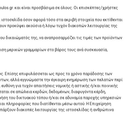
oulos.gr. και είναι προσβάσιμα σε όλους. Οι επισκέπτες/χρήστες
ιστοσελίδα όσον αφορά τόσο στα ακριβή στοιχεία που εκτίθενται
χουν προκύψει ακούσια ή λόγω τυχόν διακοπών λειτουργίας της
ου δικαιώματός της, να αναπροσαρμόζει τις τιμές των προϊόντων
κλιση μερικών γραμμαρίων στο βάρος τους ανά συσκευασία,
ους. Επίσης επιφυλάσσεται ως προς το χρόνο παράδοσης των
όντων, αλλά εγγυώμαστε την έγκαιρη ενημέρωση των πελατών περί
ευθύνη για τυχόν απαιτήσεις νομικής ή αστικής ή/και ποινικής
ίσταται σε απώλεια κερδών, δεδομένων, διαφυγόντα κέρδη,
 χρήση του δικτυακού τόπου ή/και σε αδυναμία παροχής υπηρεσιών
/και πληροφορίες που διατίθενται μέσω αυτού. Η Επιχείρηση
υπάρξουν διακοπές λειτουργίας της ιστοσελίδας ή ανθρώπινα