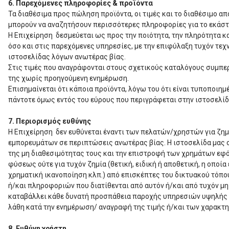
6. Παρεχόμενες πληροφορίες & προϊόντα
Τα διαθέσιμα προς πώληση προϊόντα, οι τιμές και το διαθέσιμο απ
μπορούν να αναζητήσουν περισσότερες πληροφορίες για το εκάστο
Η Επιχείρηση δεσμεύεται ως προς την ποιότητα, την πληρότητα κ
όσο και στις παρεχόμενες υπηρεσίες, με την επιφύλαξη τυχόν τε
ιστοσελίδας λόγων ανωτέρας βίας.
Στις τιμές που αναγράφονται στους σχετικούς καταλόγους συμπερ
της χωρίς προηγούμενη ενημέρωση.
Επισημαίνεται ότι κάποια προϊόντα, λόγω του ότι είναι τυποποιη
πάντοτε όμως εντός του εύρους που περιγράφεται στην ιστοσελίδα
7. Περιορισμός ευθύνης
Η Επιχείρηση δεν ευθύνεται έναντι των πελατών/χρηστών για ζημ
εμπορευμάτων σε περιπτώσεις ανωτέρας βίας. Η ιστοσελίδα μας ο
της μη διαθεσιμότητας τους και την επιστροφή των χρημάτων εφόσ
φύσεως ούτε για τυχόν ζημία (θετική, ειδική ή αποθετική, η οποί
χρηματική ικανοποίηση κλπ.) από επισκέπτες του δικτυακού τόπου
ή/και πληροφοριών που διατίθενται από αυτόν ή/και από τυχόν μ
καταβάλλει κάθε δυνατή προσπάθεια παροχής υπηρεσιών υψηλής πο
λάθη κατά την ενημέρωση/ αναγραφή της τιμής ή/και των χαρακτη
8. Ευθύνη χρήστη