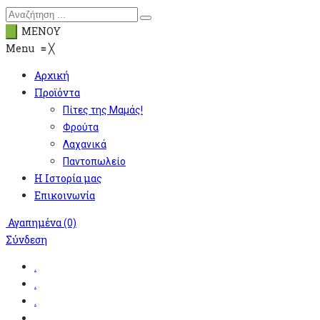
ΜΕΝΟΥ
Menu
≡
╳
Αρχική
Προϊόντα
Πίτες της Μαμάς!
Φρούτα
Λαχανικά
Παντοπωλείο
Η Ιστορία μας
Επικοινωνία
Αγαπημένα
(0)
Σύνδεση
.
.
.
.