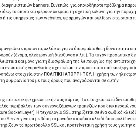
ή διαφημιστικών banners. Συνεπώς, για οποιοδήποτε πρόβλημα παρου
λίδες, τα οποία και φέρουν ακέραια τη σχετική ευθύνη για την παρο
νο ή τις υπηρεσίες των websites, εφαρμογών και σελίδων στα οποία 
αραγγείλετε προϊόντα, αλλά και για να διασφαλισθεί η δυνατότητα ε
αφορούν (όνομα, ηλεκτρονική διεύθυνση κ.λπ.). Τα τυχόν προσωπικά 
ειστικά και μόνο για τη διασφάλιση της λειτουργίας της αντίστοιχη
ς και ενωσιακής νομοθεσίας σχετικά με την προστασία από επεξεργα
ραπάνω στοιχεία στην
ΠΟΛΙΤΙΚΗ ΑΠΟΡΡΗΤΟΥ
. Η χρήση των ηλεκτρ
τη συμφωνία του με τους όρους που αναγράφονται σε αυτήν.
 της πιστωτικής/χρεωστικής σας κάρτας. Τα στοιχεία αυτά δεν αποθη
φαλές περιβάλλον των συνεργαζόμενων τραπεζών που διεκπεραιώνουν
cure Socket Layer). Η τεχνολογία SSL στηρίζεται σε ένα κωδικό κλ
ου Server γίνεται με βάση το μοναδικό κωδικό κλειδί διασφαλίζοντα
 υποστηρίζουν το πρωτόκολλο SSL και προτείνεται η χρήση τους για τη