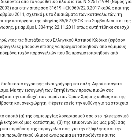
έπονται από το νομοθετικό πλαίσιο του Ν. 2251/1994 (Νόμος για
2003) και στην απόφαση 31619 ΦΕΚ 969/22.3.2017 καθώς και της
ωβρίου 2011, σχετικά με τα δικαιώματα των καταναλωτών, τη
αι την κατάργηση της οδηγίας 85/577/ΕΟΚ του Συμβουλίου και της
ωσης, με αριθμό L 304 της 22.11.2011 όπως αυτή τέθηκε σε ισχύ
ηρώντας τις διατάξεις του Ελληνικού Αστικού Κώδικα (εφόσον
Παραγγελίες μπορούν επίσης να πραγματοποιηθούν από νόμιμους
κηδεμόνα τυχόν παραγγελιών που θα πραγματοποιηθούν από
 διαδικασία εγγραφής είναι γρήγορη και απλή: Αφού εισάγετε
ριασμό. Με την εισαγωγή των ζητηθέντων προσωπικών σας
il) και την αποδοχή των παρόντων Όρων Χρήσης καθώς και της
βαστη και ανεκχώρητη. Φέρετε εσείς την ευθύνη για τα στοιχεία
.
 το σκοπό (α) της δημιουργίας λογαριασμού σας στο ηλεκτρονικό
λεκτρονικό μας κατάστημα, (β) της επικοινωνίας μας μαζί σας
 και παράδοση της παραγγελία σας, για την εξόφληση και την
και προωθητικού υλικού αναφορικά με τα προϊόντα και τις