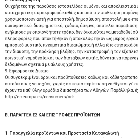
Οι χρήστες της παρούσας ιστοσελίδας οι μόνοι και αποκλειστικά
καταχρηστική συμπεριφορά καθώς και από την υιοθέτηση παράνομ
χρησιμοποιούν αυτή για αποστολή, δημοσίευση, αποστολή με e-mai
συκοφαντικό, δυσφημιστικό, χυδαίο, άσεμνο, αποτελεί παραβίαση 
ανήλικους με οποιονδήποτε τρόπο, δεν δικαιούται να μεταδοθεί σ
πληροφορίες που αποκτήθηκαν ή αποκαλύφτηκαν ως μέρος εργασι
εμπορικό μυστικό, πνευματικά δικαιώματα ή άλλα ιδιοκτησιακά δι
την διακοπή, την πρόκληση βλάβης, την καταστροφή ή τον εξοπλισ
κοινοτική νομοθεσία και των διατάξεων αυτής, δύναται να παρεν
δεδομένων σχετικά με άλλους χρήστες.
9. Εφαρμοστέο Δίκαιο
Οι συγκεκριμένοι όροι και προϋποθέσεις καθώς και κάθε τροποποί
αυτοδικαίως να ισχύει, χωρίς σε καμία περίπτωση να θίγεται γι’
έχουν τα καθ’ ύλην αρμόδια δικαστήρια των Αθηνών. Παράλληλα, 
http://ec.europa.eu/consumers/odr .
Β. ΠΑΡΑΓΓΕΛΙΕΣ ΚΑΙ ΕΠΙΣΤΡΟΦΕΣ ΠΡΟΪΟΝΤΩΝ
1. Παραγγελία προϊόντων και Προστασία Καταναλωτ
ή