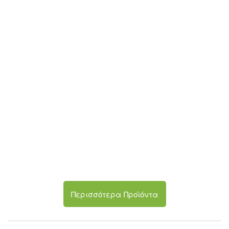
ΜΉΛΑ ΤΖΌΝΑ ΓΚΟΛΝΤ
ΜΟΎΣΜΟΥΛΑ
2.30
€
3.80
€
ΝΕΚΤΑΡΊΝΙΑ
ΠΟΡΤΟΚΆΛΙΑ ΓΛΥΚΆ
3.00
€
1.50
€
ΡΟΔΆΚΙΝΑ
2.70
€
Περισσότερα Προϊόντα