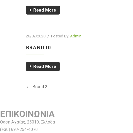
Read More
26/02/2020
/
Posted By:
Admin
BRAND 10
Read More
Πλοήγηση
Previous
Brand 2
Post
άρθρων
ΕΠΙΚΟΙΝΩΝΙΑ
Όαση Αχαϊας, 25010, Ελλάδα
(+30) 697-254-4070