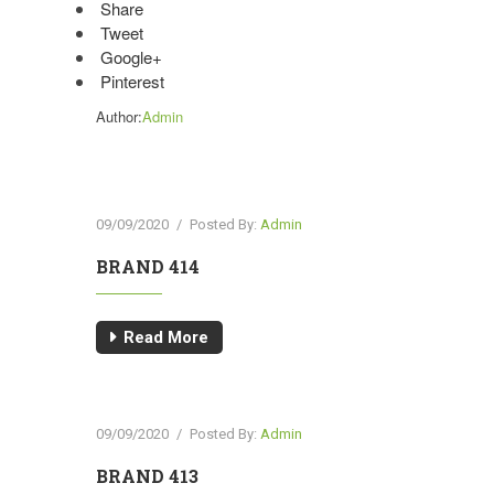
Share
Tweet
Google+
Pinterest
Author:
Admin
09/09/2020
/
Posted By:
Admin
BRAND 414
Read More
09/09/2020
/
Posted By:
Admin
BRAND 413