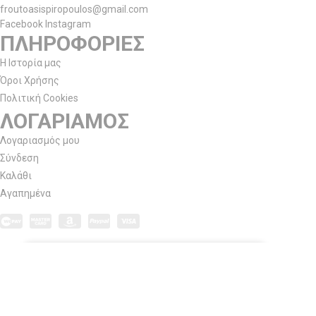
froutoasispiropoulos@gmail.com
Facebook
Instagram
ΠΛΗΡΟΦΟΡΙΕΣ
Η Ιστορία μας
Όροι Χρήσης
Πολιτική Cookies
ΛΟΓΑΡΙΑΜΟΣ
Λογαριασμός μου
Σύνδεση
Καλάθι
Αγαπημένα
© 2025. Όλα τα δικαιώματα διατηρούνται. Με την υποστήριξη της
Oik
Ειδοποίηση Για Τα Cookies
Χρησιμοποιούμε cookies για να βελτιώσουμε
την εμπειρία σας στον ιστότοπό μας. Με την