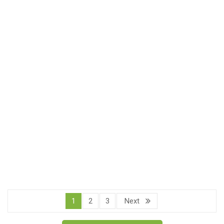
ΚΟΛΟΚΥΘΌΠΙΤΑ
ΚΟΤΌΠΙΤΑ
15.00
€
16.00
€
ΚΥΜΑΔΌΠΙΤΑ
ΛΆΔΙ
18.00
€
6.00
€
ΛΕΜΌΝΙΑ
ΛΩΤΟΊ
1.70
€
2.50
€
1
2
3
Next